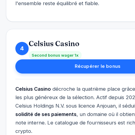
l'ensemble reste équilibré et fiable.
Celsius Casino
4
Second bonus wager 1x
Récupérer le bonus
Celsius Casino
décroche la quatrième place grâce
les plus généreux de la sélection. Actif depuis 20
Celsius Holdings N.V. sous licence Anjouan, il sédui
solidité de ses paiements
, un domaine où il obtien
note interne. Le catalogue de fournisseurs est rich
crypto.