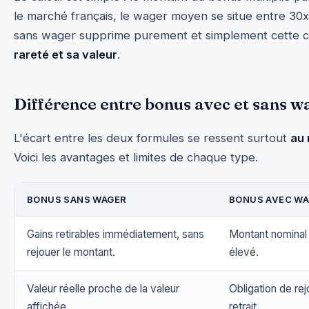
le marché français, le wager moyen se situe entre 30
sans wager supprime purement et simplement cette c
rareté et sa valeur
.
Différence entre bonus avec et sans w
L'écart entre les deux formules se ressent surtout
au 
Voici les avantages et limites de chaque type.
BONUS SANS WAGER
BONUS AVEC W
Gains retirables immédiatement, sans
Montant nominal
rejouer le montant.
élevé.
Valeur réelle proche de la valeur
Obligation de re
affichée.
retrait.