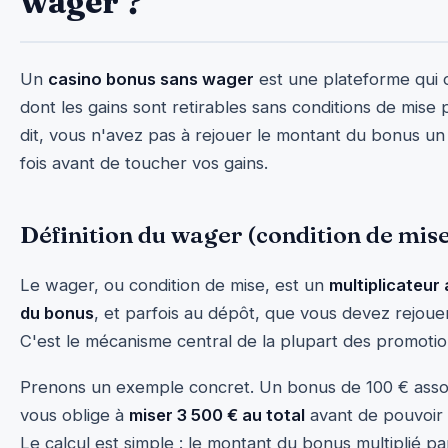
wager ?
Un
casino bonus sans wager
est une plateforme qui 
dont les gains sont retirables sans conditions de mise
dit, vous n'avez pas à rejouer le montant du bonus u
fois avant de toucher vos gains.
Définition du wager (condition de mis
Le wager, ou condition de mise, est un
multiplicateur
du bonus
, et parfois au dépôt, que vous devez rejouer 
C'est le mécanisme central de la plupart des promotio
Prenons un exemple concret. Un bonus de 100 € asso
vous oblige à
miser 3 500 € au total
avant de pouvoir r
Le calcul est simple : le montant du bonus multiplié par