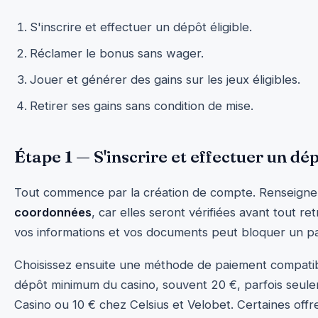
S'inscrire et effectuer un dépôt éligible.
Réclamer le bonus sans wager.
Jouer et générer des gains sur les jeux éligibles.
Retirer ses gains sans condition de mise.
Étape 1 — S'inscrire et effectuer un dép
Tout commence par la création de compte. Renseign
coordonnées
, car elles seront vérifiées avant tout re
vos informations et vos documents peut bloquer un p
Choisissez ensuite une méthode de paiement compatib
dépôt minimum du casino, souvent 20 €, parfois seul
Casino ou 10 € chez Celsius et Velobet. Certaines off