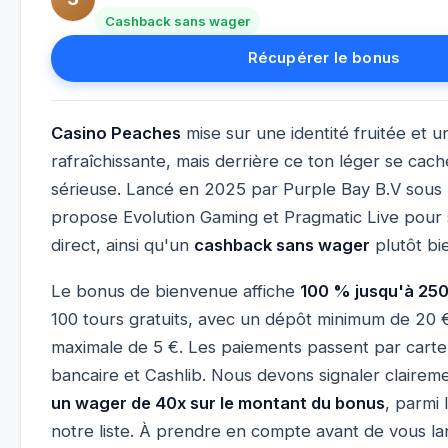
Cashback sans wager
Récupérer le bonus
Casino Peaches
mise sur une identité fruitée et u
rafraîchissante, mais derrière ce ton léger se cac
sérieuse. Lancé en 2025 par Purple Bay B.V sous l
propose Evolution Gaming et Pragmatic Live pour 
direct, ainsi qu'un
cashback sans wager
plutôt bi
Le bonus de bienvenue affiche
100 % jusqu'à 250
100 tours gratuits, avec un dépôt minimum de 20 
maximale de 5 €. Les paiements passent par carte
bancaire et Cashlib. Nous devons signaler clairemen
un wager de 40x sur le montant du bonus
, parmi 
notre liste. À prendre en compte avant de vous la