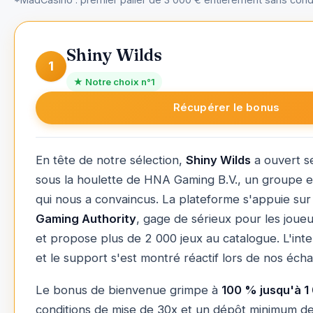
Shiny Wilds
1
★ Notre choix n°1
Récupérer le bonus
En tête de notre sélection,
Shiny Wilds
a ouvert s
sous la houlette de HNA Gaming B.V., un groupe e
qui nous a convaincus. La plateforme s'appuie su
Gaming Authority
, gage de sérieux pour les joue
et propose plus de 2 000 jeux au catalogue. L'int
et le support s'est montré réactif lors de nos éch
Le bonus de bienvenue grimpe à
100 % jusqu'à 1
conditions de mise de 30x et un dépôt minimum de