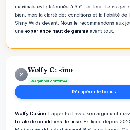
maximale est plafonnée à 5 € par tour. Le wager d
bien, mais la clarté des conditions et la fiabilité d
Shiny Wilds devant. Nous le recommandons aux jo
une
expérience haut de gamme
avant tout.
Wolfy Casino
2
Wager nul confirmé
Récupérer le bonus
Wolfy Casino
frappe fort avec son argument mas
totale de conditions de mise
. En ligne depuis 202
Modern World entertainment B.V. sous licence Cura