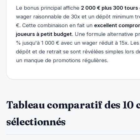
Le bonus principal affiche
2 000 € plus 300 tours 
wager raisonnable de 30x et un dépôt minimum trè
€. Cette combinaison en fait un
excellent comprom
joueurs à petit budget
. Une formule alternative
% jusqu'à 1 000 € avec un wager réduit à 15x. Le
dépôt et de retrait se sont révélées simples lors d
un manque de promotions régulières.
Tableau comparatif des 10 
sélectionnés