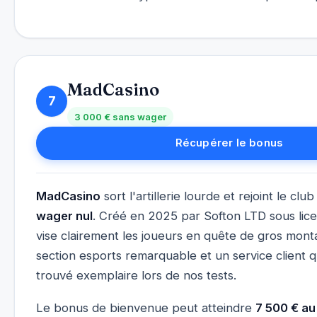
MadCasino
7
3 000 € sans wager
Récupérer le bonus
MadCasino
sort l'artillerie lourde et rejoint le clu
wager nul
. Créé en 2025 par Softon LTD sous lice
vise clairement les joueurs en quête de gros mont
section esports remarquable et un service client 
trouvé exemplaire lors de nos tests.
Le bonus de bienvenue peut atteindre
7 500 € au