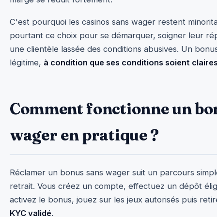
C'est pourquoi les casinos sans wager restent minorita
pourtant ce choix pour se démarquer, soigner leur répu
une clientèle lassée des conditions abusives. Un bon
légitime,
à condition que ses conditions soient claire
Comment fonctionne un bo
wager en pratique ?
Réclamer un bonus sans wager suit un parcours simple,
retrait. Vous créez un compte, effectuez un dépôt éligi
activez le bonus, jouez sur les jeux autorisés puis retir
KYC validé
.