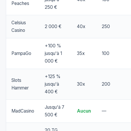
Peaches
250 €
Celsius
2 000 €
40x
250
Casino
+100 %
PampaGo
jusqu'à 1
35x
100
000 €
+125 %
Slots
jusqu'à
30x
200
Hammer
400 €
Jusqu'à 7
MadCasino
Aucun
—
500 €
20 TG