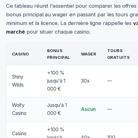
Ce tableau réunit l'essentiel pour comparer les offres
bonus principal au wager en passant par les tours grat
minimum et la licence. La dernière ligne rappelle les
v
marché
pour situer chaque casino.
BONUS
TOURS
CASINO
WAGER
PRINCIPAL
GRATUITS
+100 %
Shiny
jusqu'à 1
30x
—
Wilds
000 €
Wolfy
Jusqu'à 1
Aucun
—
Casino
000 €
+100 %
Casino
jusqu'à
40x
100