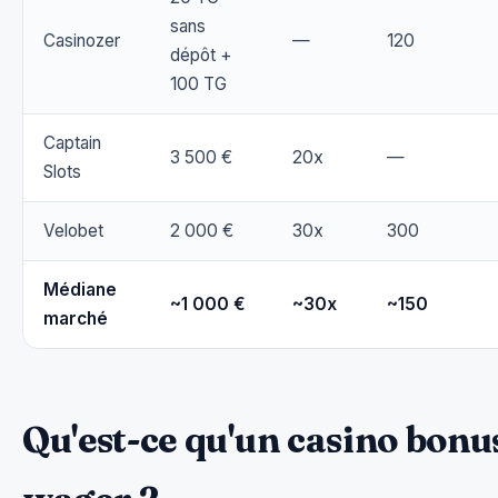
sans
Casinozer
—
120
dépôt +
100 TG
Captain
3 500 €
20x
—
Slots
Velobet
2 000 €
30x
300
Médiane
~1 000 €
~30x
~150
marché
Qu'est-ce qu'un casino bonu