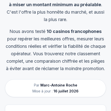
à miser un montant minimum au préalable
.
C'est l'offre la plus honnête du marché, et aussi
la plus rare.
Nous avons testé
10 casinos francophones
pour repérer les meilleures offres, mesurer leurs
conditions réelles et vérifier la fiabilité de chaque
opérateur. Vous trouverez notre classement
complet, une comparaison chiffrée et les pièges
à éviter avant de réclamer la moindre promotion.
Par
Marc-Antoine Roche
Mise à jour :
16 juillet 2026