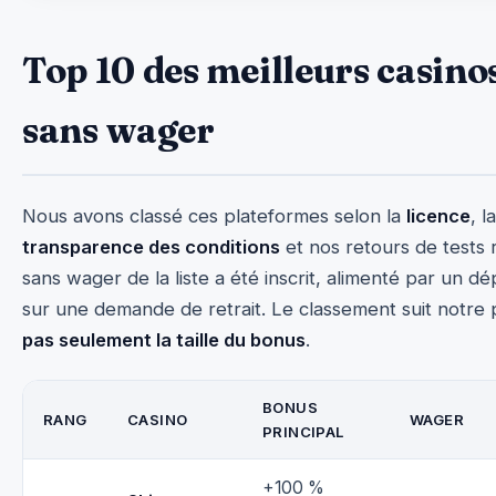
Top 10 des meilleurs casino
sans wager
Nous avons classé ces plateformes selon la
licence
, l
transparence des conditions
et nos retours de tests 
sans wager de la liste a été inscrit, alimenté par un d
sur une demande de retrait. Le classement suit notre p
pas seulement la taille du bonus
.
BONUS
RANG
CASINO
WAGER
PRINCIPAL
+100 %