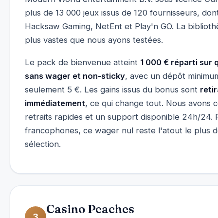
plus de 13 000 jeux issus de 120 fournisseurs, don
Hacksaw Gaming, NetEnt et Play'n GO. La biblioth
plus vastes que nous ayons testées.
Le pack de bienvenue atteint
1 000 € réparti sur 
sans wager et non-sticky
, avec un dépôt minimu
seulement 5 €. Les gains issus du bonus sont
reti
immédiatement
, ce qui change tout. Nous avons 
retraits rapides et un support disponible 24h/24. 
francophones, ce wager nul reste l'atout le plus dé
sélection.
Casino Peaches
3