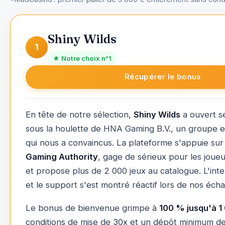
Shiny Wilds
1
★ Notre choix n°1
Récupérer le bonus
En tête de notre sélection,
Shiny Wilds
a ouvert s
sous la houlette de HNA Gaming B.V., un groupe e
qui nous a convaincus. La plateforme s'appuie su
Gaming Authority
, gage de sérieux pour les joue
et propose plus de 2 000 jeux au catalogue. L'int
et le support s'est montré réactif lors de nos éch
Le bonus de bienvenue grimpe à
100 % jusqu'à 1
conditions de mise de 30x et un dépôt minimum de