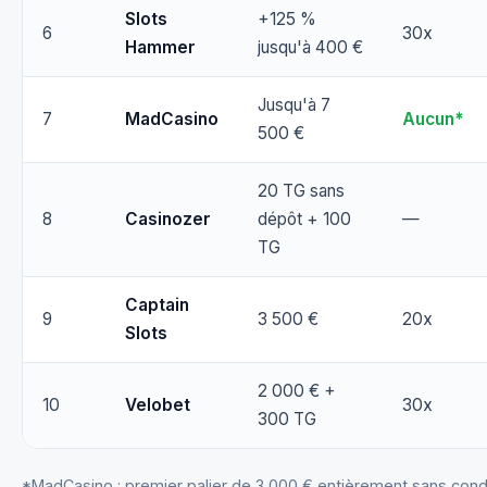
Slots
+125 %
6
30x
Hammer
jusqu'à 400 €
Jusqu'à 7
7
MadCasino
Aucun*
500 €
20 TG sans
8
Casinozer
dépôt + 100
—
TG
Captain
9
3 500 €
20x
Slots
2 000 € +
10
Velobet
30x
300 TG
*MadCasino : premier palier de 3 000 € entièrement sans cond