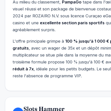
Au milieu du classement,
PampaGo
tape dans l'œi
visuel réussi et son package de bienvenue costaud
2024 par ROZAIRO N.V. sous licence Curaçao eGam
casino et une
excellente section paris sportifs
qui
agréablement surpris.
L'offre principale grimpe à
100 % jusqu'à 1 000 € 
gratuits
, avec un wager de 35x et un dépôt mini
multiplicateur se situe pile dans la moyenne du ma
troisième formule propose 100 % jusqu'à 100 € a
réduit à 7x
, idéale pour les petits budgets. Le se
reste l'absence de programme VIP.
Slots Hammer