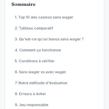
Sommaire
1. Top 10 des casinos sans wager
2. Tableau comparatif
3. Qu'est-ce qu'un bonus sans wager ?
4. Comment ça fonctionne
5. Conditions à vérifier
6. Sans wager vs avec wager
7. Notre méthode d'évaluation
8. Erreurs à éviter
9. Jeu responsable