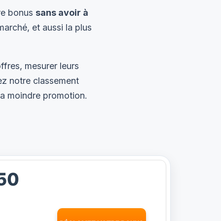
tre bonus
sans avoir à
marché, et aussi la plus
ffres, mesurer leurs
rez notre classement
 la moindre promotion.