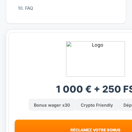
10. FAQ