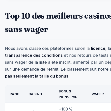
Top 10 des meilleurs casino
sans wager
Nous avons classé ces plateformes selon la
licence
, l
transparence des conditions
et nos retours de tests 
sans wager de la liste a été inscrit, alimenté par un d
sur une demande de retrait. Le classement suit notre p
pas seulement la taille du bonus
.
BONUS
RANG
CASINO
WAGER
PRINCIPAL
+100 %