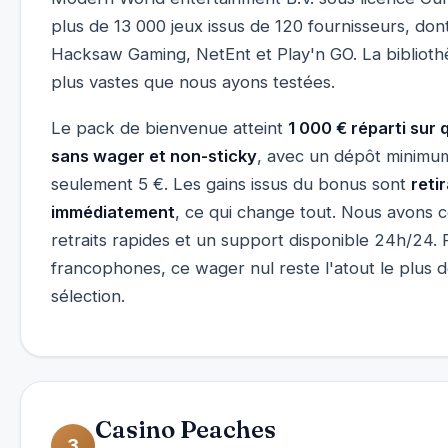
plus de 13 000 jeux issus de 120 fournisseurs, don
Hacksaw Gaming, NetEnt et Play'n GO. La biblioth
plus vastes que nous ayons testées.
Le pack de bienvenue atteint
1 000 € réparti sur 
sans wager et non-sticky
, avec un dépôt minimu
seulement 5 €. Les gains issus du bonus sont
reti
immédiatement
, ce qui change tout. Nous avons 
retraits rapides et un support disponible 24h/24. 
francophones, ce wager nul reste l'atout le plus dé
sélection.
Casino Peaches
3