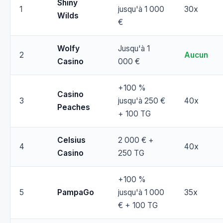
Shiny
1
jusqu'à 1 000
30x
Wilds
€
Wolfy
Jusqu'à 1
2
Aucun
Casino
000 €
+100 %
Casino
3
jusqu'à 250 €
40x
Peaches
+ 100 TG
Celsius
2 000 € +
4
40x
Casino
250 TG
+100 %
5
PampaGo
jusqu'à 1 000
35x
€ + 100 TG