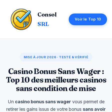
Consol
Voir le Top 10
SRL
MISE À JOUR 2026 · TESTÉ & VÉRIFIÉ
Casino Bonus Sans Wager :
Top 10 des meilleurs casinos
sans condition de mise
Un
casino bonus sans wager
vous permet de
retirer les gains issus de votre bonus
sans avoir