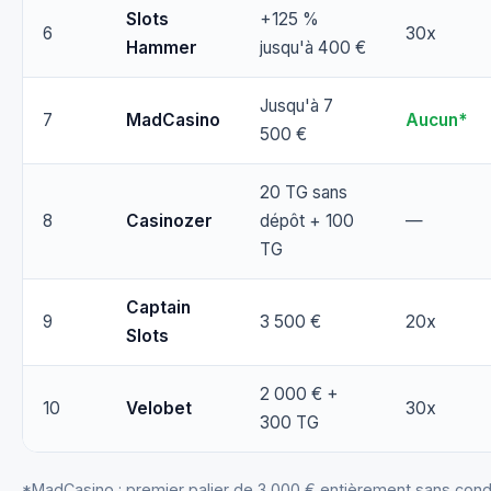
Slots
+125 %
6
30x
Hammer
jusqu'à 400 €
Jusqu'à 7
7
MadCasino
Aucun*
500 €
20 TG sans
8
Casinozer
dépôt + 100
—
TG
Captain
9
3 500 €
20x
Slots
2 000 € +
10
Velobet
30x
300 TG
*MadCasino : premier palier de 3 000 € entièrement sans cond