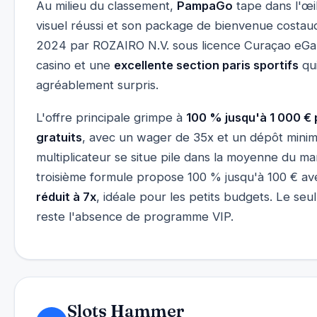
Au milieu du classement,
PampaGo
tape dans l'œi
visuel réussi et son package de bienvenue costaud
2024 par ROZAIRO N.V. sous licence Curaçao eGam
casino et une
excellente section paris sportifs
qui
agréablement surpris.
L'offre principale grimpe à
100 % jusqu'à 1 000 € 
gratuits
, avec un wager de 35x et un dépôt mini
multiplicateur se situe pile dans la moyenne du ma
troisième formule propose 100 % jusqu'à 100 € a
réduit à 7x
, idéale pour les petits budgets. Le se
reste l'absence de programme VIP.
Slots Hammer